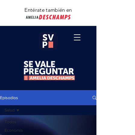
Entérate
también
en
Episodios
Salud
Todos
Economía