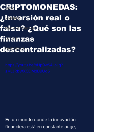
CRIPTOMONEDAS:
Salud
¿Inversión real o
Sociales
falsa? ¿Qué son las
Medio Ambiente
finanzas
Cultura
descentralizadas?
Tecnología
https://youtu.be/hHp9wS4JaLg?
si=LJRbWXCElMdB9Ug5
En un mundo donde la innovación 
financiera está en constante auge, 